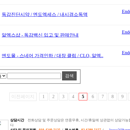
End
독감진단시약 / 엔도엑세스 / 내시경소독액
End
알엑스샵 - 독감백신 입고 및 판매안내
End
엔도몰 - 스네어 가격인하 / 대장 클립 / CLO, 알엑..
검색
이전페이지
1
2
3
4
5
6
7
8
9
상담시간
전화상담 및 주문상담은 연중무휴, 시간/휴일에 상관없이 상담가능합니
다