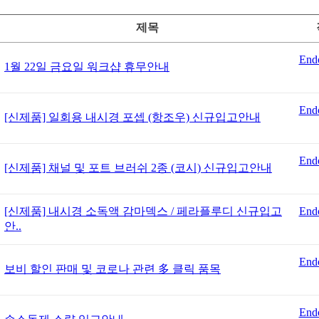
제목
End
1월 22일 금요일 워크샵 휴무안내
End
[신제품] 일회용 내시경 포셉 (항조우) 신규입고안내
End
[신제품] 채널 및 포트 브러쉬 2종 (코시) 신규입고안내
[신제품] 내시경 소독액 감마덱스 / 페라플루디 신규입고
End
안..
End
보비 할인 판매 및 코로나 관련 多 클릭 품목
End