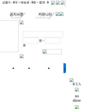
상품수 :
0
개 + 배송료 :
0
원 = 합계 :
0
원 ~
원
브러쉬 |
소독액 |
주변기기 |
기타
0
EA
no
show