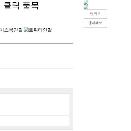
多 클릭 품목
맨위로
맨아래로